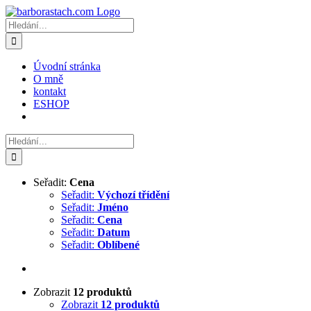
Přeskočit
na
Hledat:
obsah
Úvodní stránka
O mně
kontakt
ESHOP
Hledat:
Seřadit:
Cena
Seřadit:
Výchozí třídění
Seřadit:
Jméno
Seřadit:
Cena
Seřadit:
Datum
Seřadit:
Oblíbené
Zobrazit
12 produktů
Zobrazit
12 produktů