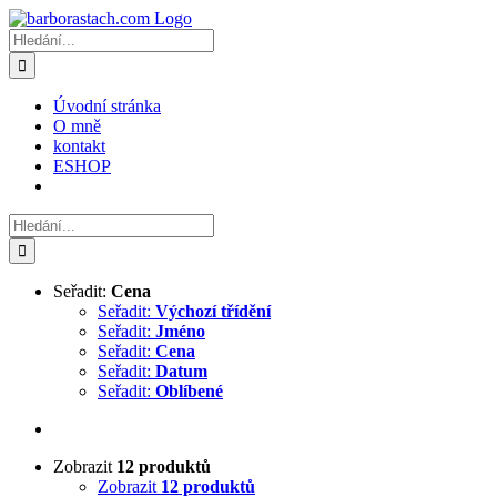
Přeskočit
na
Hledat:
obsah
Úvodní stránka
O mně
kontakt
ESHOP
Hledat:
Seřadit:
Cena
Seřadit:
Výchozí třídění
Seřadit:
Jméno
Seřadit:
Cena
Seřadit:
Datum
Seřadit:
Oblíbené
Zobrazit
12 produktů
Zobrazit
12 produktů